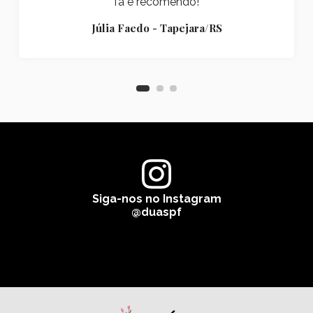
fã e recomendo!
Júlia Faedo - Tapejara/RS
Siga-nos no Instagram
@duaspf